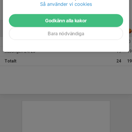
Så använder vi cookies
Godkänn alla kakor
ALLA SERIER
ALLA ÅR
Bara nödvändiga
Säsongen 25/26
5
0
Säsongen 24/25
19
19
Totalt
24
19