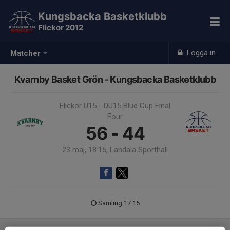
Kungsbacka Basketklubb
Flickor 2012
Logga in
Matcher
Kvarnby Basket Grön - Kungsbacka Basketklubb
Flickor U15 - DU15 Blue Cup Final
Four
56 - 44
23 maj, 18:15, Landala Sporthall
Samling 17:15