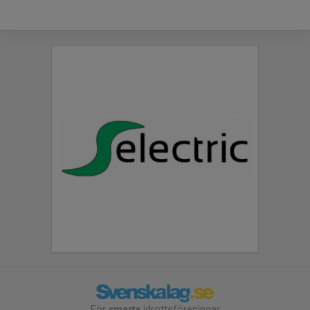
För
smarta
idrottsföreningar