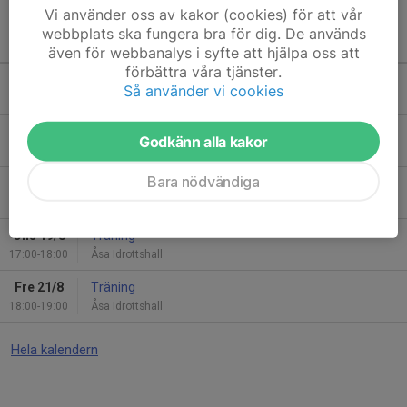
Vi använder oss av kakor (cookies) för att vår
webbplats ska fungera bra för dig. De används
Kommande aktiviteter
även för webbanalys i syfte att hjälpa oss att
förbättra våra tjänster.
Ons 12/8
Träning
Så använder vi cookies
17:00-18:00
Åsa Idrottshall
Fre 14/8
Träning
Godkänn alla kakor
18:00-19:00
Åsa Idrottshall
Bara nödvändiga
Sön 16/8
Träning
15:30-17:00
Åsa Idrottshall
Ons 19/8
Träning
17:00-18:00
Åsa Idrottshall
Fre 21/8
Träning
18:00-19:00
Åsa Idrottshall
Hela kalendern