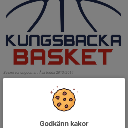
Basket för ungdomar i Åsa födda 2013/2014
Pojkar och flickor födda 2013/2014 är välkomna till vårt lag. Vi
tränar fredagar 18.00-19.00 samt söndagar 15.30-17.00 i
Åsaskolans idrottshall.
Louise Bentley 0704540978
Jenny Franzén 0723186698
Läs mer
Godkänn kakor