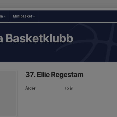
la
Minibasket
 Basketklubb
37. Ellie Regestam
Ålder
15 år