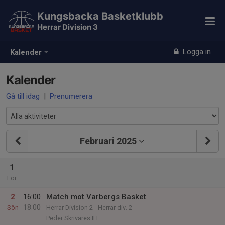
Kungsbacka Basketklubb
Herrar Division 3
Logga in
Kalender
Kalender
Gå till idag
|
Prenumerera
Februari 2025
1
Lör
2
16:00
Match mot Varbergs Basket
18:00
Sön
Herrar Division 2 - Herrar div. 2
Peder Skrivares IH