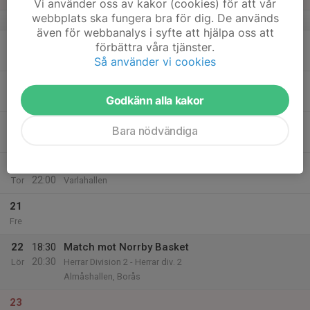
Vi använder oss av kakor (cookies) för att vår
webbplats ska fungera bra för dig. De används
v.8
även för webbanalys i syfte att hjälpa oss att
17
förbättra våra tjänster.
Mån
Så använder vi cookies
18
20:00
Träning Herrar Div2
21:30
Godkänn alla kakor
Tis
Varlahallen
19
Bara nödvändiga
Ons
20
20:30
Träning
22:00
Tor
Varlahallen
21
Fre
22
18:30
Match mot Norrby Basket
20:30
Lör
Herrar Division 2 - Herrar div. 2
Almåshallen, Borås
23