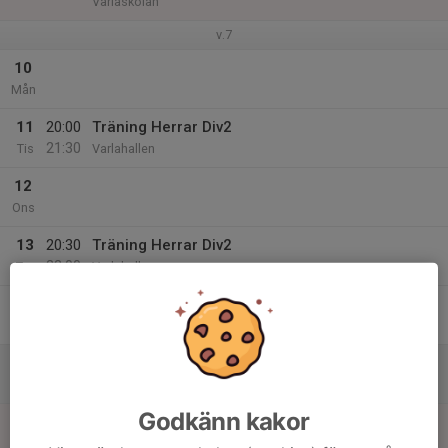
Varlaskolan
v.7
10
Mån
11
20:00
Träning Herrar Div2
21:30
Tis
Varlahallen
12
Ons
13
20:30
Träning Herrar Div2
22:00
Tor
Varlahallen
14
Fre
15
Lör
Godkänn kakor
16
Sön