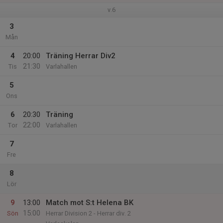
v.6
3
Mån
4
20:00
Träning Herrar Div2
21:30
Tis
Varlahallen
5
Ons
6
20:30
Träning
22:00
Tor
Varlahallen
7
Fre
8
Lör
9
13:00
Match mot S:t Helena BK
15:00
Sön
Herrar Division 2 - Herrar div. 2