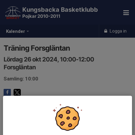
Kungsbacka Basketklubb
Pojkar 2010-2011
Logga in
Kalender
Träning Forsgläntan
Lördag 26 okt 2024, 10:00-12:00
Forsgläntan
Samling: 10:00