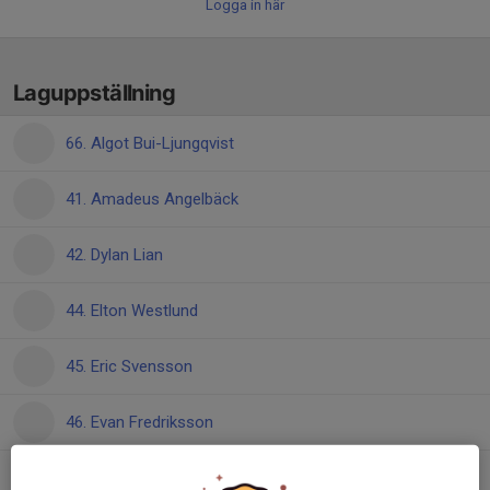
Logga in här
Laguppställning
66. Algot Bui-Ljungqvist
41. Amadeus Angelbäck
42. Dylan Lian
44. Elton Westlund
45. Eric Svensson
46. Evan Fredriksson
52. Kristijonas Alminas