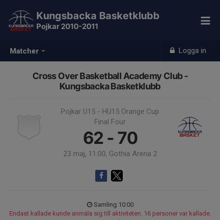
Kungsbacka Basketklubb
Pojkar 2010-2011
Logga in
Matcher
Cross Over Basketball Academy Club -
Kungsbacka Basketklubb
Pojkar U15 - HU15 Orange Cup
Final Four
62 - 70
23 maj, 11:00, Gothia Arena 2
Samling 10:00
Endast kallade kunde anmäla sig till aktiviteten. 16 personer var kallade.