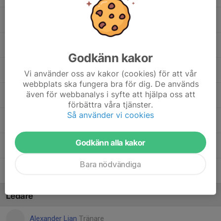
51. Malcolm Truija Wellington
56. Måns Löfgren
Godkänn kakor
65. Nils Martinsson
Vi använder oss av kakor (cookies) för att vår
webbplats ska fungera bra för dig. De används
även för webbanalys i syfte att hjälpa oss att
40. Oscar Newman
förbättra våra tjänster.
Så använder vi cookies
53. Oskar Armini
Godkänn alla kakor
54. Rasmus Almgren
Bara nödvändiga
57. Vincent Malmberg
Ledare
Alexander Lian
Tränare