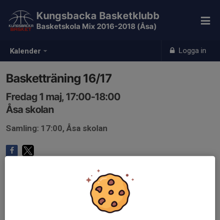
Kungsbacka Basketklubb
Basketskola Mix 2016-2018 (Åsa)
Logga in
Kalender
Basketträning 16/17
Fredag 1 maj, 17:00-18:00
Åsa skolan
Samling: 17:00, Åsa skolan