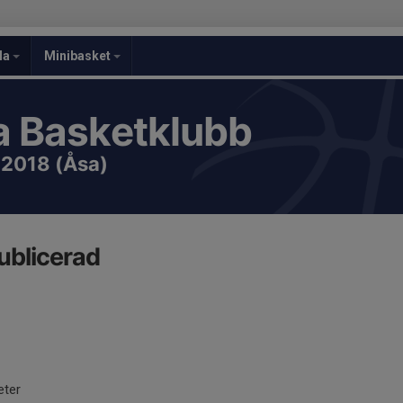
la
Minibasket
 Basketklubb
-2018 (Åsa)
ublicerad
eter