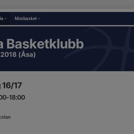
la
Minibasket
 Basketklubb
-2018 (Åsa)
 16/17
:00-18:00
kolan