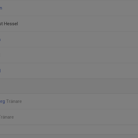
on
st Hessel
n
l
d
erg
Tränare
Tränare