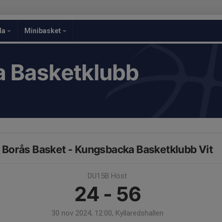
la
Minibasket
 Basketklubb
Borås Basket - Kungsbacka Basketklubb Vit
DU15B Höst
24 - 56
30 nov 2024, 12:00, Kyllaredshallen