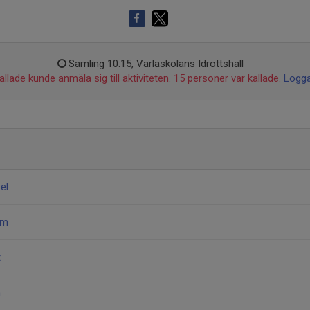
Samling 10:15, Varlaskolans Idrottshall
llade kunde anmäla sig till aktiviteten. 15 personer var kallade.
Logga
el
am
t
m