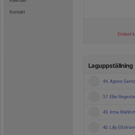
Kalender
Kontakt
Endast ka
Laguppställning
44. Agnes Gentz
37. Ellie Regest
45. Irma Wahlro
40. Lilly Elfströ