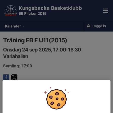
Kungsbacka Basketklubb
EB Flickor 2015
Logga in
Kalender
Träning EB F U11(2015)
Onsdag 24 sep 2025, 17:00-18:30
Varlahallen
Samling: 17:00