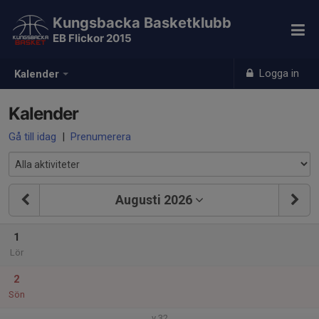
Kungsbacka Basketklubb
EB Flickor 2015
Logga in
Kalender
Kalender
Gå till idag
|
Prenumerera
Augusti 2026
1
Lör
2
Sön
v.32