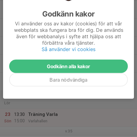
17
Godkänn kakor
Mån
Vi använder oss av kakor (cookies) för att vår
18
webbplats ska fungera bra för dig. De används
Tis
även för webbanalys i syfte att hjälpa oss att
19
18:00
Träning Forsgläntan
förbättra våra tjänster.
19:30
Så använder vi cookies
Ons
Forsgläntan
20
Godkänn alla kakor
Tor
21
Bara nödvändiga
Fre
22
Lör
23
13:30
Träning Varla
15:00
Sön
Varlahallen
v.35