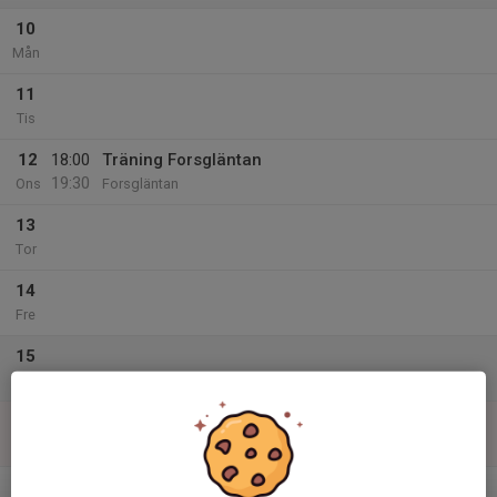
10
Mån
11
Tis
12
18:00
Träning Forsgläntan
19:30
Ons
Forsgläntan
13
Tor
14
Fre
15
Lör
16
13:30
Träning Varla
15:00
Sön
Varlahallen
v.34