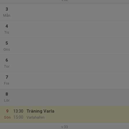
3
Mån
4
Tis
5
Ons
6
Tor
7
Fre
8
Lör
9
13:30
Träning Varla
15:00
Sön
Varlahallen
v.33