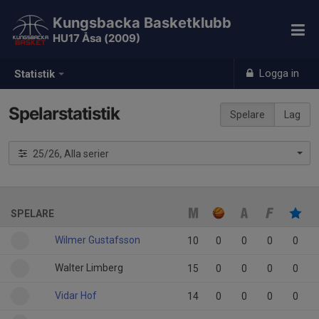
Kungsbacka Basketklubb
HU17 Åsa (2009)
Logga in
Statistik
Spelarstatistik
Spelare
Lag
25/26, Alla serier
SPELARE
Wilmer Gustafsson
10
0
0
0
0
Walter Limberg
15
0
0
0
0
Vidar Hof
14
0
0
0
0