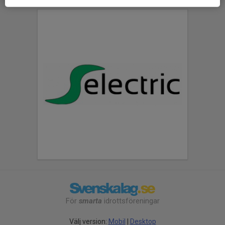
För
smarta
idrottsföreningar
Välj version:
Mobil
|
Desktop