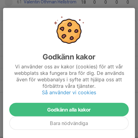
61
Valentin Othman Hellström
18
0
0
0
0
66
Simon Bentley
15
0
0
0
0
70
Otto Jonsson
18
0
0
0
0
58
Oscar Fihn
18
0
0
0
0
Ludvig Locking
5
0
0
0
0
Godkänn kakor
63
Jack Hult
1
0
0
0
0
Vi använder oss av kakor (cookies) för att vår
webbplats ska fungera bra för dig. De används
67
Felix Siegl
1
0
0
0
0
även för webbanalys i syfte att hjälpa oss att
förbättra våra tjänster.
60
Alexander Lissvall
18
0
0
0
0
Så använder vi cookies
Dela statistik
Godkänn alla kakor
Bara nödvändiga