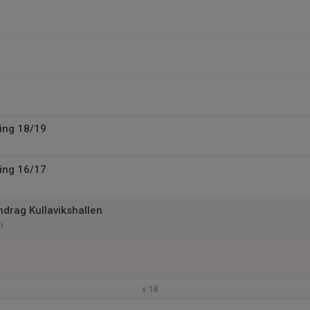
ing 18/19
ing 16/17
rag Kullavikshallen
n
v.18