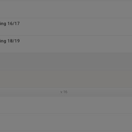
ing 16/17
ing 18/19
v.16