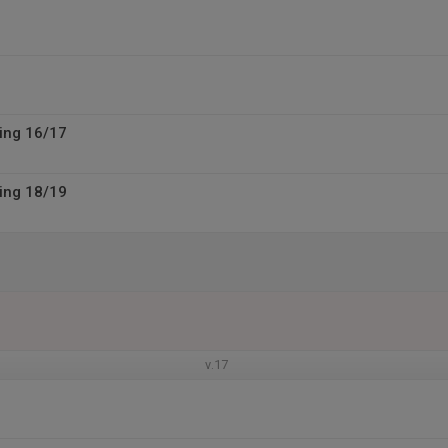
ing 16/17
ing 18/19
v.17