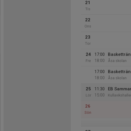
21
Tis
22
Ons
23
Tor
24
17:00
Basketträn
18:00
Fre
Åsa skolan
17:00
Basketträn
18:00
Åsa skolan
25
11:30
EB Sammand
15:00
Lör
Kullavikshalle
26
Sön