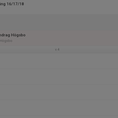
ing 16/17/18
ndrag Högsbo
a Högsbo
v.4