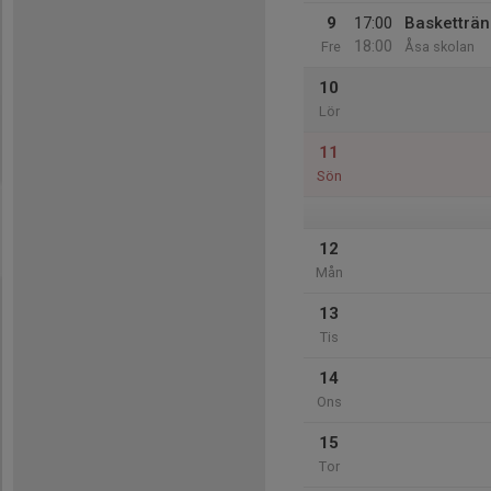
9
17:00
Basketträn
18:00
Fre
Åsa skolan
10
Lör
11
Sön
12
Mån
13
Tis
14
Ons
15
Tor