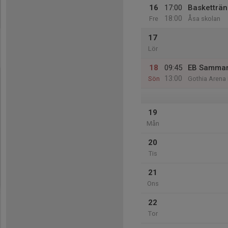
16
17:00
Basketträn
18:00
Fre
Åsa skolan
17
Lör
18
09:45
EB Samma
13:00
Sön
Gothia Aren
19
Mån
20
Tis
21
Ons
22
Tor