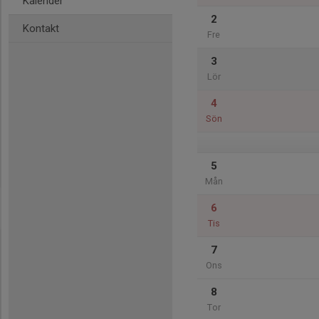
Kalender
2
Kontakt
Fre
3
Lör
4
Sön
5
Mån
6
Tis
7
Ons
8
Tor